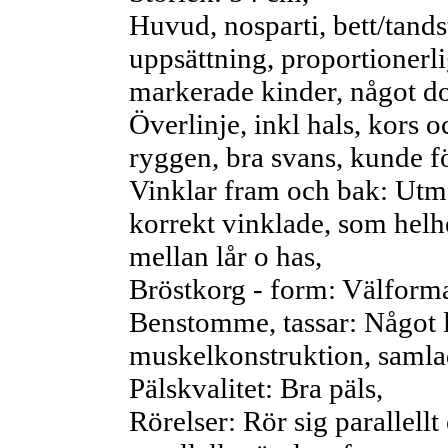
Huvud, nosparti, bett/tandst
uppsättning, proportionerli
markerade kinder, något d
Överlinje, inkl hals, kors o
ryggen, bra svans, kunde fö
Vinklar fram och bak: Utmä
korrekt vinklade, som helh
mellan lår o has,
Bröstkorg - form: Välform
Benstomme, tassar: Något 
muskelkonstruktion, samlade
Pälskvalitet: Bra päls,
Rörelser: Rör sig parallell