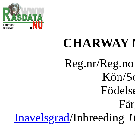
CHARWAY 
Reg.nr/Reg.n
Kön/S
Födels
Fär
Inavelsgrad
/Inbreeding
1