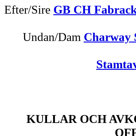
Efter/Sire
GB CH Fabrack
s
Undan/Dam
Charway 
Stamtav
KULLAR OCH AVK
OF