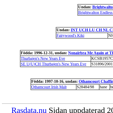
Undan:
Brightwalt
Brightwalton Endles
Undan:
INT UCH LU CH NL CH 
Fairywood's Kiki
NH
Födda: 1996-12-31, undan:
Nonairbra Me Again at T
Thurbajen's New Years Eve
KCSB1957C
SE U(U)CH Thurbajen's New Years Eve
S31896/2001
Födda: 1997-10-16, undan:
Othamcourt Chaffi
Othamcourt Irish Malt
S28484/98
hane
b
Rasdata.nu
Sidan uppdaterad 20