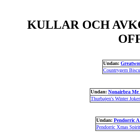
KULLAR OCH AVK
OF
Undan:
Greatwo
Countrygem Biscu
Undan:
Nonairbra Me 
Thurbajen's Winter Joker
Undan:
Pendorric Al
Pendorric Xmas Spirit