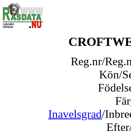
CROFTWE
Reg.nr/Reg.
Kön/S
Födels
Fär
Inavelsgrad
/Inbr
Efter