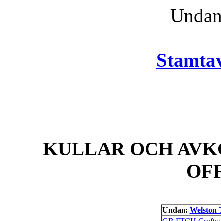
Unda
Stamtav
KULLAR OCH AVK
OF
Undan:
Welston 
GB FTCH Croftwe