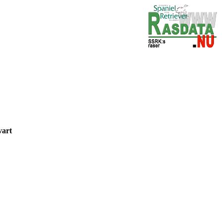
vart
rt