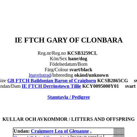
IE FTCH GARY OF CLONBARA
Reg.nr/Reg.no
KCSB3259CL
Kön/Sex
hane/dog
Födelsedatum/Born
Färg/Colour
svart/black
Inavelsgrad
/Inbreeding
okänd/unknown
Sire
GB FTCH Baildonian Baron of Craighorn
KCSB2865CG s
ndan/Dam
IE FTCH Derrinstown Tillie
KCY0095000Y01 sva
Stamtavla / Pedigree
KULLAR OCH AVKOMMOR / LITTERS AND OFFSPRING
Undan:
Craigmore Lea of Glenanne
,