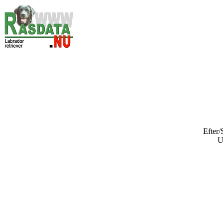
Efter/
U