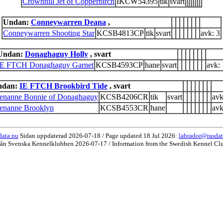
Crownhill Jet of Copperbirch
IKCW54395
tik
svart
Undan:
Conneywarren Deana
,
Conneywarren Shooting Star
KCSB4813CP
tik
svart
avk: 3
Undan:
Donaghaguy Holly
, svart
IE FTCH Donaghaguy Garnet
KCSB4593CP
hane
svart
avk: 
ndan:
IE FTCH Brookbird Tide
, svart
enanne Bonnie of Donaghaguy
KCSB4206CR
tik
svart
avk
enanne Brooklyn
KCSB4553CR
hane
avk
data.nu
Sidan uppdaterad 2026-07-18 / Page updated 18 Jul 2026:
labrador@rasdat
rån Svenska Kennelklubben 2026-07-17 / Information from the Swedish Kennel Cl