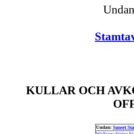
Unda
Stamtav
KULLAR OCH AVK
OF
Undan:
Sunset Sta
Wolfzone Sining Sta