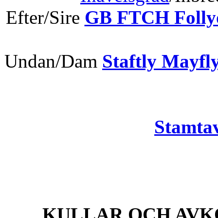
Efter/Sire
GB FTCH Folly
Undan/Dam
Staftly Mayfl
Stamtav
KULLAR OCH AVK