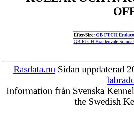
OF
Efter/Sire:
GB FTCH Endacott
GB FTCH Braidenvale Spinnak
Rasdata.nu
Sidan uppdaterad 20
labrad
Information från Svenska Kenne
the Swedish Ke