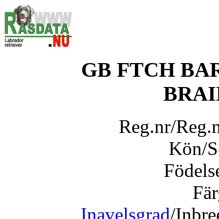
GB FTCH BA
BRAI
Reg.nr/Reg.
Kön/
Födels
Fär
Inavelsgrad
/Inbr