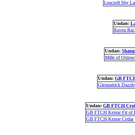
Leacroft Shy La
Undan:
L
Raven Rac
Undan:
Shang
Mille of Oxtow
Undan:
GB FTCH 
Glenpatrick Dazzle
Undan:
GB FTCH Croft
GB FTCH Kenue Fir of 
GB FTCH Kenue Cedar