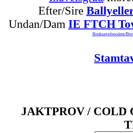
Efter/Sire
Ballyelle
Undan/Dam
IE FTCH Tow
Bruksavelspoäng/Bree
Stamtav
JAKTPROV / COLD 
T