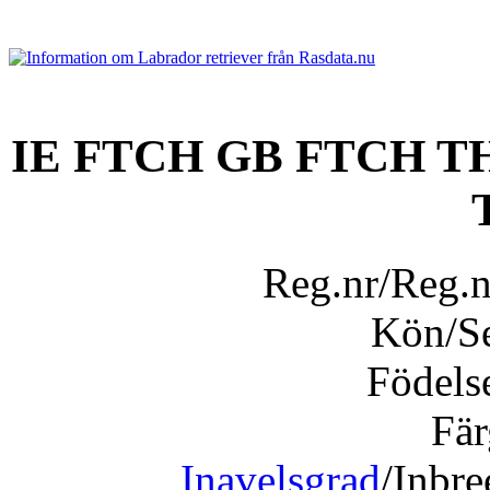
IE FTCH GB FTCH
Reg.nr/Reg.
Kön/S
Födels
Fär
Inavelsgrad
/Inbr