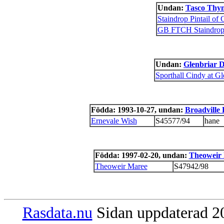
Undan:
Tasco Thym
Staindrop Pintail of 
GB FTCH Staindrop
Undan:
Glenbriar 
Sporthall Cindy at Gl
Födda: 1993-10-27, undan:
Broadville
Ernevale Wish
S45577/94
hane
Födda: 1997-02-20, undan:
Theoweir 
Theoweir Maree
S47942/98
Rasdata.nu
Sidan uppdaterad 20