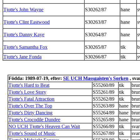
Tjotte's John Wayne
S30262/87
hane
s
Tjotte's Clint Eastwood
S30263/87
hane
s
Tjotte's Danny Kaye
S30264/87
hane
s
Tjotte's Samantha Fox
S30265/87
tik
b
Tjotte's Jane Fonda
S30266/87
tik
s
Födda: 1989-07-19, efter:
SE UCH Massgaisten's Sorken
, sva
Tjotte's Hard to Beat
S55260/89
tik
bru
Tjotte's Love Story
S55261/89
tik
bru
Tjotte's Fatal Attraction
S55262/89
tik
bru
Tjotte's Over The Top
S55263/89
hane
bru
Tjotte's Dirty Dancing
S55264/89
hane
bru
Tjotte's Crocodile Dundee
S55265/89
hane
bru
NO UCH Tjotte's Heaven Can Wait
S55266/89
tik
svar
Tjotte's Sound of Music
S55267/89
tik
svar