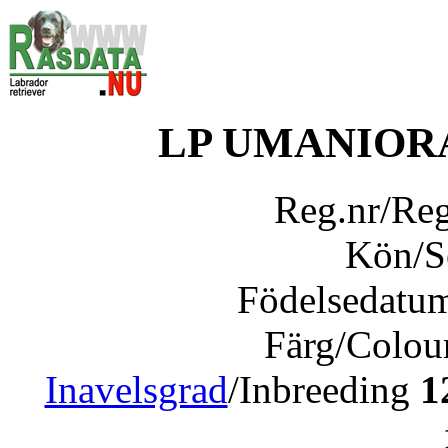
LP UMANIOR
Reg.nr/Re
Kön/
Födelsedatu
Färg/Colou
Inavelsgrad
/Inbreeding
1