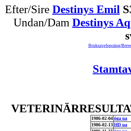
Efter/Sire
Destinys Emil
S
Undan/Dam
Destinys Aq
Bruksavelspoäng/Breed
Stamtav
VETERINÄRRESULTAT
1986-02-04
öga ua
1986-02-13
HD ua