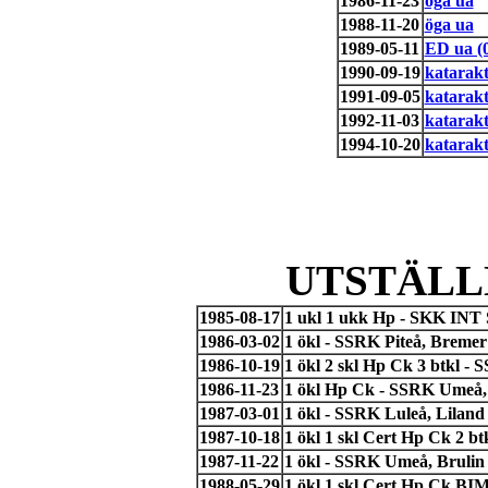
1986-11-23
öga ua
1988-11-20
öga ua
1989-05-11
ED ua (
1990-09-19
katarakt
1991-09-05
katarakt
1992-11-03
katarakt
1994-10-20
katarakt
UTSTÄLL
1985-08-17
1 ukl 1 ukk Hp - SKK INT 
1986-03-02
1 ökl - SSRK Piteå, Bremer 
1986-10-19
1 ökl 2 skl Hp Ck 3 btkl -
1986-11-23
1 ökl Hp Ck - SSRK Umeå, 
1987-03-01
1 ökl - SSRK Luleå, Lilan
1987-10-18
1 ökl 1 skl Cert Hp Ck 2 b
1987-11-22
1 ökl - SSRK Umeå, Brulin
1988-05-29
1 ökl 1 skl Cert Hp Ck B