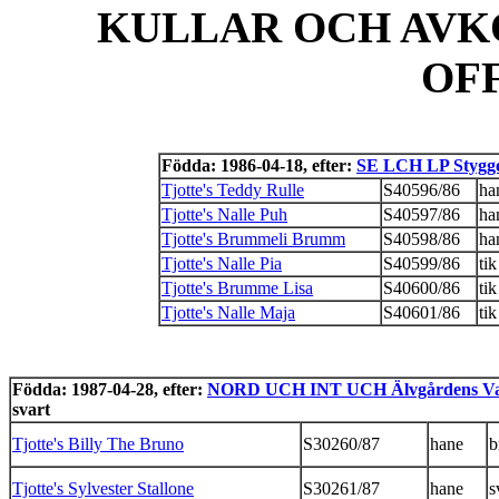
KULLAR OCH AVK
OF
Födda: 1986-04-18, efter:
SE LCH LP Stygg
Tjotte's Teddy Rulle
S40596/86
ha
Tjotte's Nalle Puh
S40597/86
ha
Tjotte's Brummeli Brumm
S40598/86
ha
Tjotte's Nalle Pia
S40599/86
tik
Tjotte's Brumme Lisa
S40600/86
tik
Tjotte's Nalle Maja
S40601/86
tik
Födda: 1987-04-28, efter:
NORD UCH INT UCH Älvgårdens Va
svart
Tjotte's Billy The Bruno
S30260/87
hane
b
Tjotte's Sylvester Stallone
S30261/87
hane
s