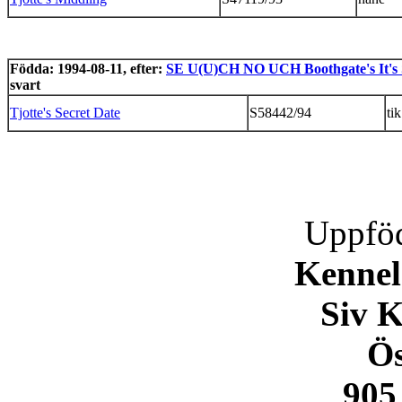
Födda: 1994-08-11, efter:
SE U(U)CH NO UCH Boothgate's It's
svart
Tjotte's Secret Date
S58442/94
tik
Uppföd
Kennel
Siv 
Ös
905