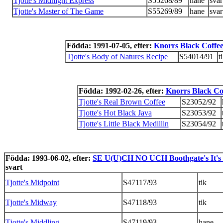
Tjotte's Midnight Express
S55268/89
hane
svar
Tjotte's Master of The Game
S55269/89
hane
svar
Födda: 1991-07-05, efter:
Knorrs Black Coffe
Tjotte's Body of Natures Recipe
S54014/91
t
Födda: 1992-02-26, efter:
Knorrs Black Co
Tjotte's Real Brown Coffee
S23052/92
Tjotte's Hot Black Java
S23053/92
Tjotte's Little Black Medillin
S23054/92
Födda: 1993-06-02, efter:
SE U(U)CH NO UCH Boothgate's It's
svart
Tjotte's Midpoint
S47117/93
tik
Tjotte's Midway
S47118/93
tik
Tjotte's Middling
S47119/93
hane