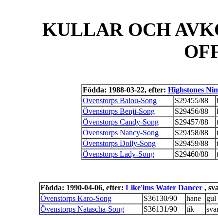
KULLAR OCH AVK
OF
Födda: 1988-03-22, efter:
Highstones Ni
Övenstorps Balou-Song
S29455/88
Övenstorps Benji-Song
S29456/88
Övenstorps Candy-Song
S29457/88
Övenstorps Nancy-Song
S29458/88
Övenstorps Dolly-Song
S29459/88
Övenstorps Lady-Song
S29460/88
Födda: 1990-04-06, efter:
Like'ims Water Dancer
, sv
Övenstorps Karo-Song
S36130/90
hane
gul
Övenstorps Natascha-Song
S36131/90
tik
svar