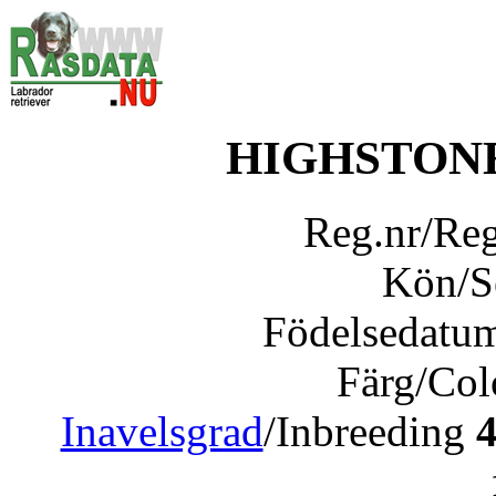
HIGHSTON
Reg.nr/Re
Kön/
Födelsedatu
Färg/Co
Inavelsgrad
/Inbreeding