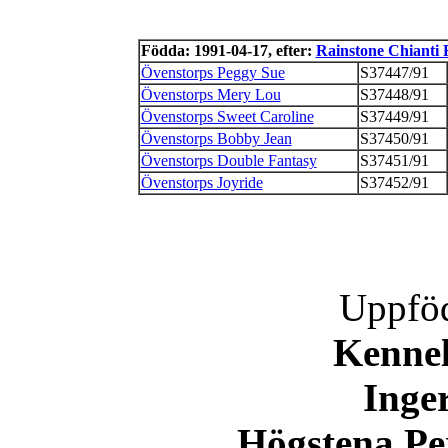
Födda: 1991-04-17, efter:
Rainstone Chianti 
Övenstorps Peggy Sue
S37447/91
Övenstorps Mery Lou
S37448/91
Övenstorps Sweet Caroline
S37449/91
Övenstorps Bobby Jean
S37450/91
Övenstorps Double Fantasy
S37451/91
Övenstorps Joyride
S37452/91
Uppföd
Kennel
Inge
Högstena Pe