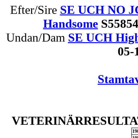
Efter/Sire
SE UCH NO JC
Handsome
S5585
Undan/Dam
SE UCH Highs
05
Stamtav
VETERINÄRRESULTAT
19
19