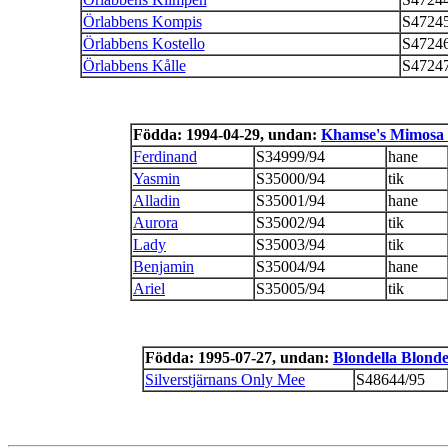
Örlabbens Kompis
S47245
Örlabbens Kostello
S47246
Örlabbens Kålle
S47247
Födda: 1994-04-29, undan:
Khamse's Mimosa 
Ferdinand
S34999/94
hane
Yasmin
S35000/94
tik
Alladin
S35001/94
hane
Aurora
S35002/94
tik
Lady
S35003/94
tik
Benjamin
S35004/94
hane
Ariel
S35005/94
tik
Födda: 1995-07-27, undan:
Blondella Blond
Silverstjärnans Only Mee
S48644/95