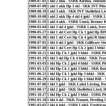
1989-07-01
1 ukl 2 ukk - SSRK Kiruna, Jonsson 
1989-07-09
1 ukl 1 ukk Hp 3 skl - SKK INT Pite
1989-08-19
1 ukl 3 ukk - SKK INT Skellefteå L
1989-10-08
1 ukl 2 ukk Hp 4 skl 4 jpkl - SSRK 
1989-11-19
1 ukl 4 ukk - SSRK Umeå, Bremer Ki
1990-03-04
1 ökl 3 skl 4 jpkl - SSRK Luleå, Iver
1990-05-27
1 ökl 1 skl Cert Hp Ck 1 jpkl Hp B
1990-06-30
1 ökl 1 skl Cert Hp Ck 4 jpkl R bhkl
1990-07-01
1 ökl 4 skl 3 jpkl - SKK Gällivare S
1990-07-08
1 ökl 1 skl Cert Hp Ck 2 jpkl 3 bhk
1990-10-21
1 ökl Hp Ck 1 jpkl 3 bhkl - SSRK Pi
1991-01-19
1 ökl 3 skl Hp Ck 4 bhkl - NKK Tro
1991-03-03
1 ökl Hp Ck 2 jpkl 4 bhkl - SSRK P
1991-05-12
1 ökl Hp Ck 2 jpkl 3 bhkl - SKK Bo
1991-06-21
1 ökl Hp Ck 1 jpkl Hp 3 bhkl - SKK 
1991-06-29
1 ökl Hp Ck 1 jpkl Hp 1 bhkl BIR 
1991-07-06
1 ökl 3 jpkl - SKK Luleå Lördag, P
1991-08-17
2 ökl 2 jpkl - SKK Skellefteå Lörd
1991-10-27
1 ökl Hp Ck 2 jpkl 3 bhkl - SSRK P
1992-01-18
1 ökl 4 skl - NKK Tromsö, Hveding 
1992-03-01
2 ökl 4 jpkl - SSRK Luleå, Fredrics