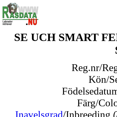
SE UCH SMART F
Reg.nr/Re
Kön/S
Födelsedatu
Färg/Col
Inavelsgrad
/Inbreeding