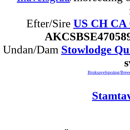
Efter/Sire
US CH CA C
AKCSBSE470589
Undan/Dam
Stowlodge Qui
Bruksavelspoäng/Breed
Stamtav