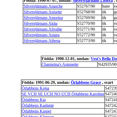
Födda: 1990-07-07, undan:
Silverstjärnans Listera
, 
Silverstjärnans Apasche
S52767/90
hane
sv
Silverstjärnans Anisette
S52768/90
tik
g
Silverstjärnans Amorina
S52769/90
tik
g
Silverstjärnans Akita
S52770/90
tik
sv
Silverstjärnans Afrodite
S52771/90
tik
sv
Silverstjärnans Aniara
S52772/90
tik
sv
Silverstjärnans Athena
S52773/90
tik
sv
Födda: 1990-12-01, undan:
Vest's Bella D
Charmrina's Antonette
N42935/90
Födda: 1991-06-29, undan:
Örlabbens Grace
, svart
Örlabbens Kajsa
S47239
SE VCH SE UCH NO UCH Örlabbens Karolina
S47240
Örlabbens Kia
S47241
Örlabbens Kashmir
S47242
Örlabbens Kasper
S47243
Örlabbens Klimpen
S47244