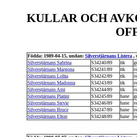
KULLAR OCH AVK
OF
Födda: 1989-04-15, undan:
Silverstjärnans Listera
, 
Silverstjärnans Sabrina
S34240/89
tik
g
Silverstjärnans Margona
S34241/89
tik
s
Silverstjärnans Lolita
S34242/89
tik
s
Silverstjärnans Madonna
S34243/89
tik
s
Silverstjärnans Ami
S34244/89
tik
s
Silverstjärnans Platini
S34245/89
hane
g
Silverstjärnans Stevie
S34246/89
hane
s
Silverstjärnans Bruce
S34247/89
hane
s
Silverstjärnans Elton
S34248/89
hane
s