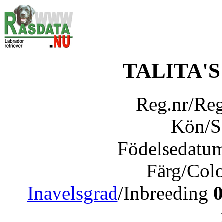
TALITA'
Reg.nr/Re
Kön/
Födelsedatu
Färg/Col
Inavelsgrad
/Inbreeding