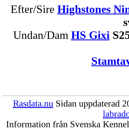
Efter/Sire
Highstones Ni
Undan/Dam
HS Gixi
S25
Stamtav
Rasdata.nu
Sidan uppdaterad 20
labrad
Information från Svenska Kenne