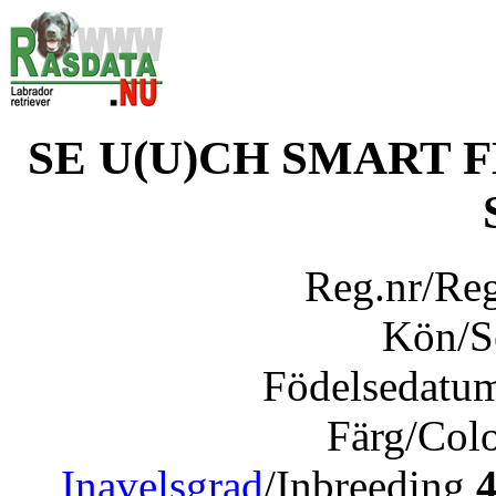
SE U(U)CH SMART 
Reg.nr/Re
Kön/
Födelsedatu
Färg/Col
Inavelsgrad
/Inbreeding