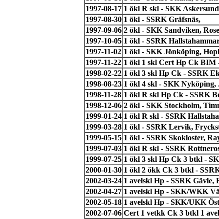
1997-08-17
1 ökl R skl - SKK Askersund
1997-08-30
1 ökl - SSRK Gräfsnäs,
1997-09-06
2 ökl - SKK Sandviken, Ros
1997-10-05
1 ökl - SSRK Hallstahamma
1997-11-02
1 ökl - SKK Jönköping, Hop
1997-11-22
1 ökl 1 skl Cert Hp Ck BIM
1998-02-22
1 ökl 3 skl Hp Ck - SSRK Ek
1998-08-23
1 ökl 4 skl - SKK Nyköping,
1998-11-28
1 ökl R skl Hp Ck - SSRK B
1998-12-06
2 ökl - SKK Stockholm, Tim
1999-01-24
1 ökl R skl - SSRK Hallsta
1999-03-28
1 ökl - SSRK Lervik, Frycks
1999-05-15
1 ökl - SSRK Skokloster, R
1999-07-03
1 ökl R skl - SSRK Rottner
1999-07-25
1 ökl 3 skl Hp Ck 3 btkl - 
2000-01-30
1 ökl 2 ökk Ck 3 btkl - SSR
2002-03-24
1 avelskl Hp - SSRK Gävle, 
2002-04-27
1 avelskl Hp - SKK/WKK Väs
2002-05-18
1 avelskl Hp - SKK/UKK Öst
2002-07-06
Cert 1 vetkk Ck 3 btkl 1 av