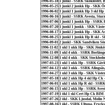
1996-05-18
1 junkl - SSRK Skokloster, 
1996-05-25
1 junkl 2 junkk Hp - SKK Ös
1996-06-02
1 junkl 1 junkk Hp 3 skl H
1996-06-16
1 junkl - SSRK Avesta, Stur
1996-07-06
1 junkl 1 junkk Hp - SSRK R
1996-07-20
1 junkl 1 junkk - SKK Väst
1996-08-17
1 junkl 2 junkk Hp - SKK A
1996-08-25
1 junkl 1 junkk Hp R skl -
1996-09-01
2 junkl - SKK Sandviken Sö
1996-11-02
1 ukl 1 ukk Hp - SKK Jönkö
1996-11-09
1 ukl 4 ukk - SSRK Borläng
1996-12-08
1 ukl 4 ukk - SKK Stockhol
1997-03-23
1 ukl 1 ukk Hp - SSRK Gävl
1997-04-12
1 ukl 3 ukk - SSRK Alingså
1997-04-27
1 ukl 3 ukk Hp - SKK Väster
1997-05-18
1 ukl 2 ukk Hp 4 skl Hp Ck 
1997-06-01
1 ukl 1 ukk Hp R skl - SSRK
1997-06-15
1 ukl 2 ukk Hp - SSRK Aves
1997-07-19
1 ökl 1 skl Cert Hp Ck BIM 
1997-07-26
2 ökl - SKK Ljusdal, Molin N
1997-08-16
1 ökl - SSRK Ultuna, Fryck