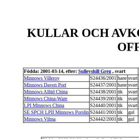
KULLAR OCH AVK
OF
Födda: 2001-03-14, efter:
Sulleyshill Greg
, svart
Minnows Villeroy
S24436/2001
hane
svart
Minnows Daven Port
S24437/2001
hane
svart
Minnows Alltid China
S24438/2001
tik
svart
Minnows China-Ware
S24439/2001
tik
svart
LPI Minnows China
S24440/2001
tik
svart
SE SPCH LPII Minnows Porslin
S24441/2001
tik
gul
Minnows Vilma
S24442/2001
tik
gul