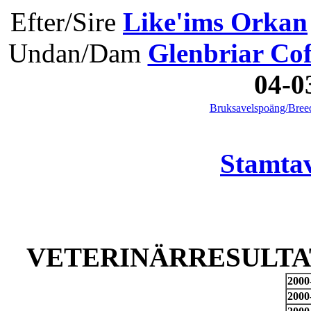
Efter/Sire
Like'ims Orkan
Undan/Dam
Glenbriar Cof
04-
Bruksavelspoäng/Breed
Stamtav
VETERINÄRRESULTAT
2000
2000