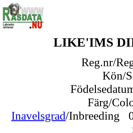
LIKE'IMS D
Reg.nr/Re
Kön/
Födelsedatu
Färg/Col
Inavelsgrad
/Inbreeding 0