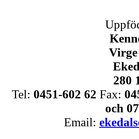
Uppföd
Kenne
Virge
Eked
280 
Tel:
0451-602 62
Fax:
04
och 07
Email:
ekedal