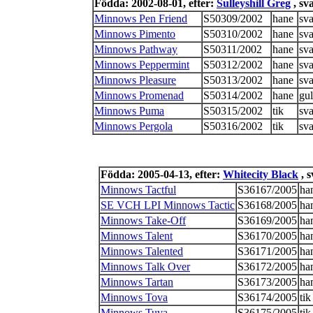
Födda: 2002-08-01, efter:
Sulleyshill Greg
, sv
Minnows Pen Friend
S50309/2002
hane
sva
Minnows Pimento
S50310/2002
hane
sva
Minnows Pathway
S50311/2002
hane
sva
Minnows Peppermint
S50312/2002
hane
sva
Minnows Pleasure
S50313/2002
hane
sva
Minnows Promenad
S50314/2002
hane
gul
Minnows Puma
S50315/2002
tik
sva
Minnows Pergola
S50316/2002
tik
sva
Födda: 2005-04-13, efter:
Whitecity Black
, s
Minnows Tactful
S36167/2005
ha
SE VCH LPI Minnows Tactic
S36168/2005
ha
Minnows Take-Off
S36169/2005
ha
Minnows Talent
S36170/2005
ha
Minnows Talented
S36171/2005
ha
Minnows Talk Over
S36172/2005
ha
Minnows Tartan
S36173/2005
ha
Minnows Tova
S36174/2005
tik
Minnows Tuva
S36175/2005
tik