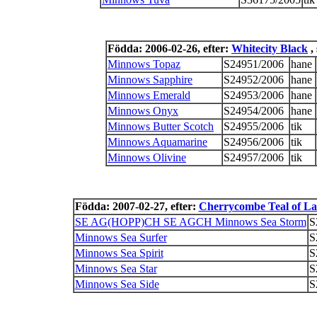
Födda: 2006-02-26, efter:
Whitecity Black
,
Minnows Topaz
S24951/2006
hane
Minnows Sapphire
S24952/2006
hane
Minnows Emerald
S24953/2006
hane
Minnows Onyx
S24954/2006
hane
Minnows Butter Scotch
S24955/2006
tik
Minnows Aquamarine
S24956/2006
tik
Minnows Olivine
S24957/2006
tik
Födda: 2007-02-27, efter:
Cherrycombe Teal of L
SE AG(HOPP)CH SE AGCH Minnows Sea Storm
S
Minnows Sea Surfer
S
Minnows Sea Spirit
S
Minnows Sea Star
S
Minnows Sea Side
S