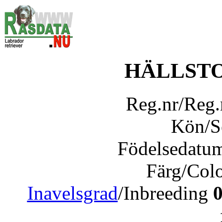
HÄLLSTO
Reg.nr/Reg
Kön/
Födelsedatu
Färg/Col
Inavelsgrad
/Inbreeding