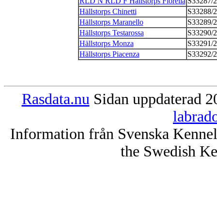
RLD N RLD F Hällstorps Fiorella
S33287/
Hällstorps Chinetti
S33288/
Hällstorps Maranello
S33289/
Hällstorps Testarossa
S33290/
Hällstorps Monza
S33291/
Hällstorps Piacenza
S33292/
Rasdata.nu
Sidan uppdaterad 20
labrad
Information från Svenska Kenne
the Swedish Ke