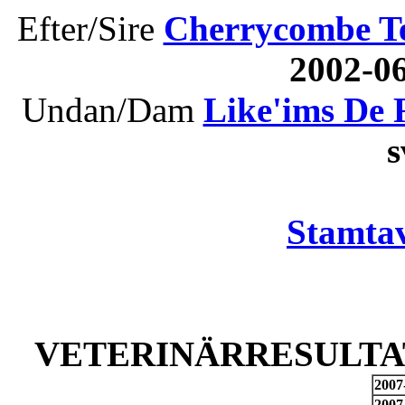
Efter/Sire
Cherrycombe T
2002-0
Undan/Dam
Like'ims De 
Stamtav
VETERINÄRRESULTAT
2007
2007