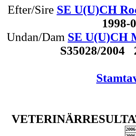
Efter/Sire
SE U(U)CH Roc
1998-
Undan/Dam
SE U(U)CH M
S35028/2004
Stamtav
VETERINÄRRESULTAT
2006
2006