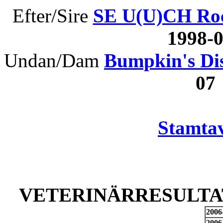
Efter/Sire
SE U(U)CH Roc
1998-
Undan/Dam
Bumpkin's Dis
07
Stamtav
VETERINÄRRESULTAT
2006
2006