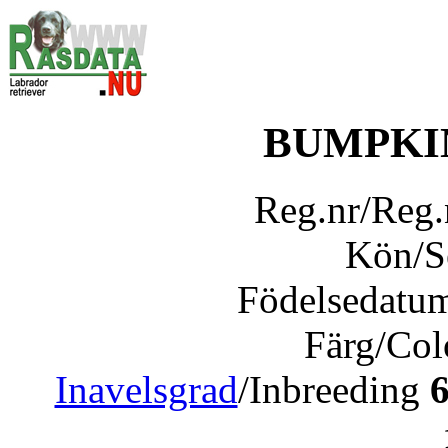
BUMPKI
Reg.nr/Reg
Kön/
Födelsedatu
Färg/Co
Inavelsgrad
/Inbreeding