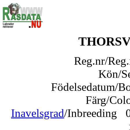
THORSV
Reg.nr/Reg
Kön/S
Födelsedatum/B
Färg/Col
Inavelsgrad
/Inbreeding 0