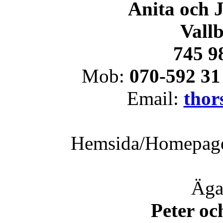
Anita och 
Vallb
745 9
Mob:
070-592 31
Email:
thor
Hemsida/Homepag
Äga
Peter oc