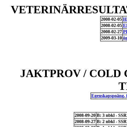
VETERINÄRRESULTAT
2008-02-05
H
2008-02-05
E
2008-02-27
P
2009-03-10
ö
JAKTPROV / COLD 
T
Egenskapspoäng, 
2008-09-20
B: 3 nbkl - SS
2008-09-27
B: 2 nbkl - SS