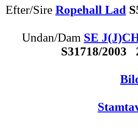
Efter/Sire
Ropehall Lad
S
Undan/Dam
SE J(J)CH
S31718/2003
Bil
Stamtav