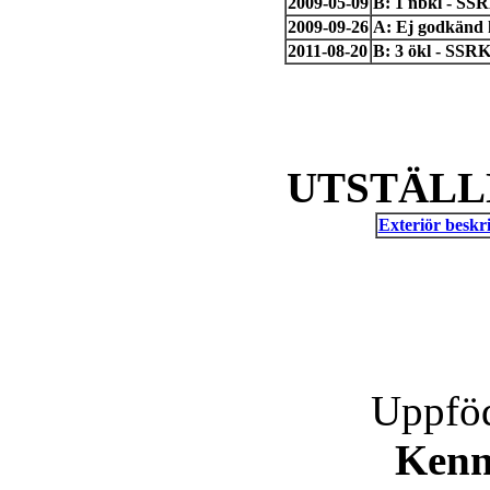
2009-05-09
B: 1 nbkl - SS
2009-09-26
A: Ej godkänd 
2011-08-20
B: 3 ökl - SSRK
UTSTÄLL
Exteriör beskri
Uppföd
Kenn