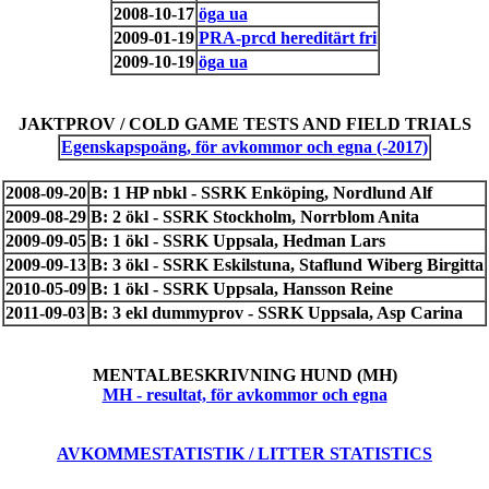
2008-10-17
öga ua
2009-01-19
PRA-prcd hereditärt fri
2009-10-19
öga ua
JAKTPROV / COLD GAME TESTS AND FIELD TRIALS
Egenskapspoäng, för avkommor och egna (-2017)
2008-09-20
B: 1 HP nbkl - SSRK Enköping, Nordlund Alf
2009-08-29
B: 2 ökl - SSRK Stockholm, Norrblom Anita
2009-09-05
B: 1 ökl - SSRK Uppsala, Hedman Lars
2009-09-13
B: 3 ökl - SSRK Eskilstuna, Staflund Wiberg Birgitta
2010-05-09
B: 1 ökl - SSRK Uppsala, Hansson Reine
2011-09-03
B: 3 ekl dummyprov - SSRK Uppsala, Asp Carina
MENTALBESKRIVNING HUND (MH)
MH - resultat, för avkommor och egna
AVKOMMESTATISTIK / LITTER STATISTICS