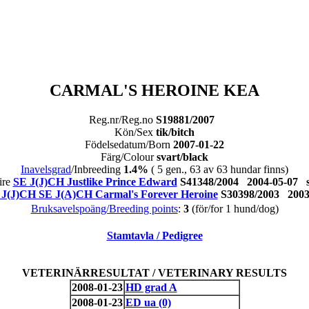
CARMAL'S HEROINE KEA
Reg.nr/Reg.no
S19881/2007
Kön/Sex
tik/bitch
Födelsedatum/Born
2007-01-22
Färg/Colour
svart/black
Inavelsgrad
/Inbreeding
1.4%
( 5 gen., 63 av 63 hundar finns)
ire
SE J(J)CH Justlike Prince Edward
S41348/2004 2004-05-07
 J(J)CH SE J(A)CH Carmal's Forever Heroine
S30398/2003 200
Bruksavelspoäng/Breeding points
:
3
(för/for 1 hund/dog)
Stamtavla / Pedigree
VETERINÄRRESULTAT / VETERINARY RESULTS
2008-01-23
HD grad A
2008-01-23
ED ua (0)