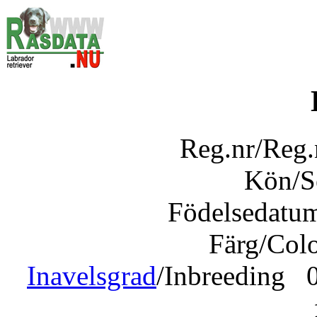
Reg.nr/Reg
Kön/
Födelsedatu
Färg/Col
Inavelsgrad
/Inbreeding 0