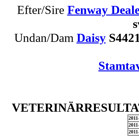
Efter/Sire
Fenway Deale
Undan/Dam
Daisy
S4421
Stamtav
VETERINÄRRESULTAT
2011
2011
2011