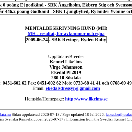
BRUKSPROV / WORKING TRIALS
pår 232.5 poäng Uppflyttad - SBK Ängelholm, Brandin Thomas o
ök 406.7 poäng Godkänd - SBK Svalöv, Sommarin Christer och R
ök 0 poäng Ej godkänd - SBK Ängelholm, Ekberg Stig och Svensso
pår 446.2 poäng Godkänd - SBK Ljungbyhed, Rylander Yvonne oc
MENTALBESKRIVNING HUND (MH)
MH - resultat, för avkommor och egna
2009-06-24
- SBK Revinge, Rydén Ruby
Uppfödare/Breeder
Kennel Like'ims
Virge Johansson
Ekedal Pl 2019
280 10 Sösdala
l:
0451-602 62
Fax:
0451-602 62
Mob:
0733-68 41 41 och 0768-69 49
Email:
ekedalsdressyr@gmail.com
Hemsida/Homepage:
http://www.likeims.se