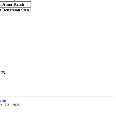
ch Therup Anders
ydén Ruby
n Anna-Kersti
h Bengtsson Sten
 75