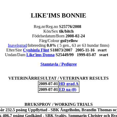
LIKE'IMS BONNIE
Reg.nr/Reg.no
S25776/2008
Kön/Sex
tik/bitch
Födelsedatum/Born
2008-02-24
Färg/Colour
gul/yellow
Inavelsgrad
/Inbreeding
0.0%
( 5 gen., 63 av 63 hundar finns)
Efter/Sire
Cynhinfa Flint
S18873/2007 2005-11-16 svart
Undan/Dam
Like'ims Donna
S25449/99 1999-03-07 svart
Stamtavla / Pedigree
VETERINÄRRESULTAT / VETERINARY RESULTS
2009-07-01
HD grad A
2009-07-01
ED ua (0)