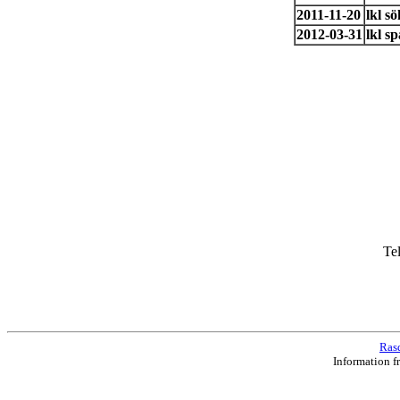
2010-09-12
akl s
2011-08-21
lkl s
2011-11-20
lkl s
2012-03-31
lkl s
Te