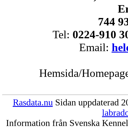
E
744 9
Tel:
0224-910 3
Email:
hel
Hemsida/Homepag
Rasdata.nu
Sidan uppdaterad 20
labrad
Information från Svenska Kenne