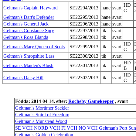
HD
Geltman's Captain Hayward
SE22294/2013
hane
svart
C
Geltman's Dart's Defender
SE22295/2013
hane
svart
Geltman's General Jack
SE22296/2013
hane
svart
Geltman's Constance Spry
SE22297/2013
tik
svart
Geltman's Rosa Blanda
SE22298/2013
tik
svart
HD
Geltman's Mary Queen of Scots
SE22299/2013
tik
svart
C
Geltman's Shropshire Lass
SE22300/2013
tik
svart
HD
Geltman's Maiden's Blush
SE22301/2013
tik
svart
B
HD
Geltman's Daisy Hill
SE22302/2013
tik
svart
C
Födda: 2014-04-14, efter:
Rocheby Gamekeeper
, svart
Geltman's Mortimer Sackler
Geltman's Spirit of Freedom
Geltman's Munstead Wood
SE VCH NORD VCH FI VCH NO VCH Geltman's Port Sunl
Geltman's Golden Celebration