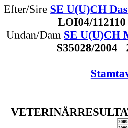
Efter/Sire
SE U(U)CH Dast
LOI04/11211
Undan/Dam
SE U(U)CH M
S35028/2004
Stamtav
VETERINÄRRESULTAT
2009
2009