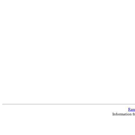
Ras
Information f