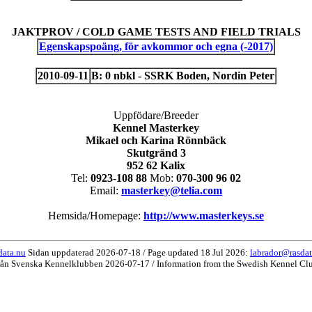
JAKTPROV / COLD GAME TESTS AND FIELD TRIALS
Egenskapspoäng, för avkommor och egna (-2017)
2010-09-11
B: 0 nbkl - SSRK Boden, Nordin Peter
Uppfödare/Breeder
Kennel Masterkey
Mikael och Karina Rönnbäck
Skutgränd 3
952 62 Kalix
Tel:
0923-108 88
Mob:
070-300 96 02
Email:
masterkey@telia.com
Hemsida/Homepage:
http://www.masterkeys.se
data.nu
Sidan uppdaterad 2026-07-18 / Page updated 18 Jul 2026:
labrador@rasdat
rån Svenska Kennelklubben 2026-07-17 / Information from the Swedish Kennel Cl