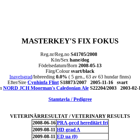
MASTERKEY'S FIX FOKUS
Reg.nr/Reg.no
S41705/2008
Kön/Sex
hane/dog
Födelsedatum/Born
2008-05-13
Färg/Colour
svart/black
Inavelsgrad
/Inbreeding
0.0%
( 5 gen., 63 av 63 hundar finns)
Efter/Sire
Cynhinfa Flint
S18873/2007 2005-11-16 svart
am
NORD JCH Moorman's Caledonian Ale
S22204/2003 2003-02
Stamtavla / Pedigree
VETERINÄRRESULTAT / VETERINARY RESULTS
2008-06-16
PRA-prcd hereditärt fri
2009-08-11
HD grad A
2009-08-11
ED ua (0)