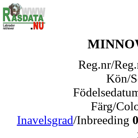
MINNO
Reg.nr/Reg
Kön/
Födelsedatu
Färg/Col
Inavelsgrad
/Inbreeding