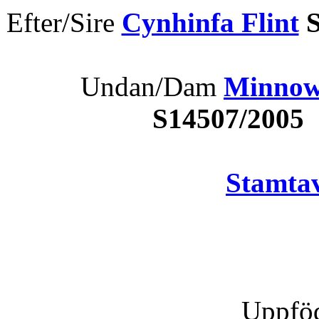
Efter/Sire
Cynhinfa Flint
S
Undan/Dam
Minnows
S14507/2005
Stamtav
Uppföd