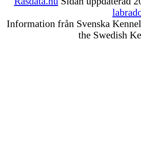
Rasdata.nu
Sidan uppdaterad 20
labrad
Information från Svenska Kenne
the Swedish Ke