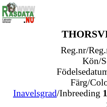
THORSV
Reg.nr/Reg
Kön/
Födelsedatu
Färg/Col
Inavelsgrad
/Inbreeding