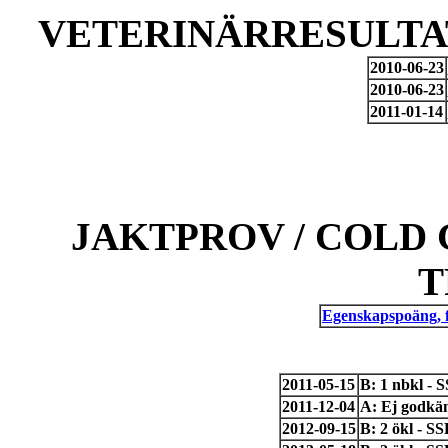
VETERINÄRRESULTAT
2010-06-23
2010-06-23
2011-01-14
JAKTPROV / COLD 
T
Egenskapspoäng, 
2011-05-15
B: 1 nbkl - 
2011-12-04
A: Ej godkä
2012-09-15
B: 2 ökl - S