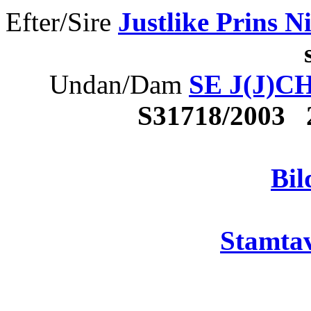
Efter/Sire
Justlike Prins N
s
Undan/Dam
SE J(J)CH
S31718/2003
Bil
Stamtav