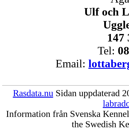
Ulf och L
Uggl
147
Tel:
08
Email:
lottabe
Rasdata.nu
Sidan uppdaterad 20
labrad
Information från Svenska Kenne
the Swedish Ke