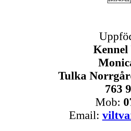
Uppföd
Kennel 
Monic
Tulka Norrgår
763 
Mob:
0
Email:
viltv