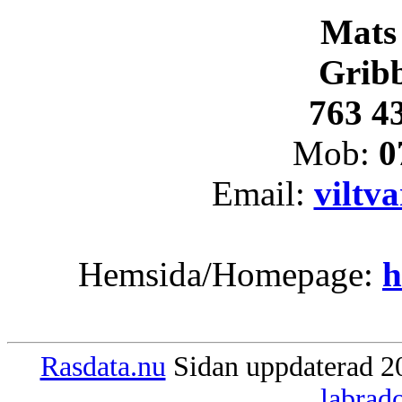
Mats
Grib
763 43
Mob:
0
Email:
viltv
Hemsida/Homepage:
h
Rasdata.nu
Sidan uppdaterad 20
labrad