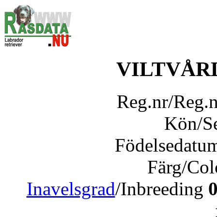
VILTVÅR
Reg.nr/Reg.
Kön/S
Födelsedatu
Färg/Co
Inavelsgrad
/Inbreeding