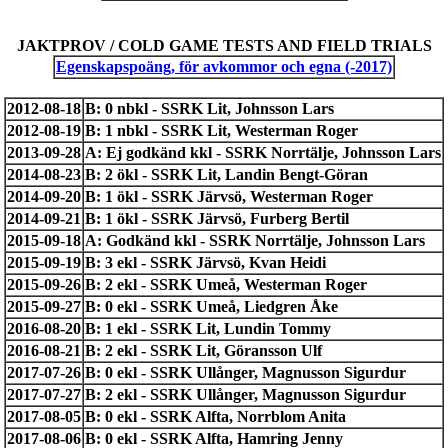
JAKTPROV / COLD GAME TESTS AND FIELD TRIALS
Egenskapspoäng, för avkommor och egna (-2017)
2012-08-18
B: 0 nbkl - SSRK Lit, Johnsson Lars
2012-08-19
B: 1 nbkl - SSRK Lit, Westerman Roger
2013-09-28
A: Ej godkänd kkl - SSRK Norrtälje, Johnsson Lars
2014-08-23
B: 2 ökl - SSRK Lit, Landin Bengt-Göran
2014-09-20
B: 1 ökl - SSRK Järvsö, Westerman Roger
2014-09-21
B: 1 ökl - SSRK Järvsö, Furberg Bertil
2015-09-18
A: Godkänd kkl - SSRK Norrtälje, Johnsson Lars
2015-09-19
B: 3 ekl - SSRK Järvsö, Kvan Heidi
2015-09-26
B: 2 ekl - SSRK Umeå, Westerman Roger
2015-09-27
B: 0 ekl - SSRK Umeå, Liedgren Åke
2016-08-20
B: 1 ekl - SSRK Lit, Lundin Tommy
2016-08-21
B: 2 ekl - SSRK Lit, Göransson Ulf
2017-07-26
B: 0 ekl - SSRK Ullånger, Magnusson Sigurdur
2017-07-27
B: 2 ekl - SSRK Ullånger, Magnusson Sigurdur
2017-08-05
B: 0 ekl - SSRK Alfta, Norrblom Anita
2017-08-06
B: 0 ekl - SSRK Alfta, Hamring Jenny