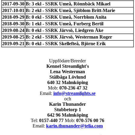
2017-09-30
B: 3 ekl - SSRK Umeå, Rönnbäck Mikael
2017-10-01
B: 2 ekl - SSRK Umeå, Sjöblom Britt-Marie
2018-09-29
B: 0 ekl - SSRK Umeå, Norrblom Anita
2018-09-30
B: 1 ekl - SSRK Umeå, Furberg Bertil
2019-08-24
B: 0 ekl - SSRK Järvsö, Liedgren Åke
2019-08-25
B: 2 ekl - SSRK Järvsö, Westerman Roger
2019-09-21
B: 0 ekl - SSRK Skellefteå, Björne Erik
Uppfödare/Breeder
Kennel Streamlight's
Lena Westerman
Stålbåga Lövlund
640 32 Malmköping
Mob:
070-236 47 32
Email:
info@streamlights.se
och
Karin Thunander
Stubbetorp 1
642 96 Malmköping
Tel:
0157-440 77
Mob:
070-576 00 76
Email:
karin.thunander@telia.com