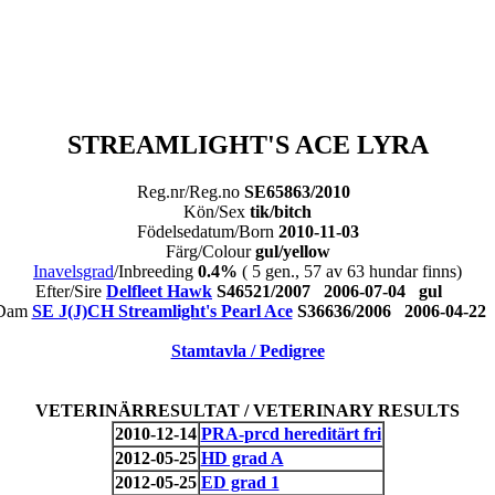
STREAMLIGHT'S ACE LYRA
Reg.nr/Reg.no
SE65863/2010
Kön/Sex
tik/bitch
Födelsedatum/Born
2010-11-03
Färg/Colour
gul/yellow
Inavelsgrad
/Inbreeding
0.4%
( 5 gen., 57 av 63 hundar finns)
Efter/Sire
Delfleet Hawk
S46521/2007 2006-07-04 gul
/Dam
SE J(J)CH Streamlight's Pearl Ace
S36636/2006 2006-04-2
Stamtavla / Pedigree
VETERINÄRRESULTAT / VETERINARY RESULTS
2010-12-14
PRA-prcd hereditärt fri
2012-05-25
HD grad A
2012-05-25
ED grad 1