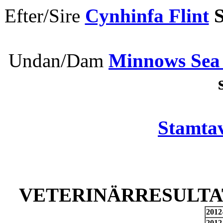
Efter/Sire
Cynhinfa Flint
S
Undan/Dam
Minnows Sea 
s
Stamtav
VETERINÄRRESULTAT
2012
2012