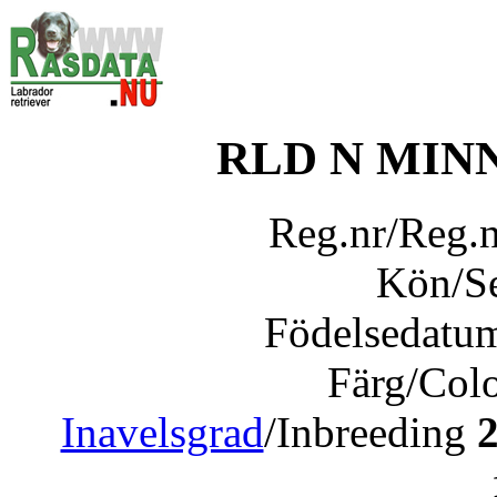
RLD N MIN
Reg.nr/Reg.
Kön/S
Födelsedatu
Färg/Col
Inavelsgrad
/Inbreeding