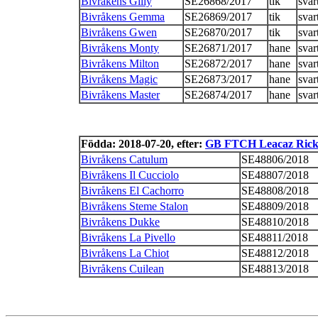
Bivråkens Gilly
SE26868/2017
tik
svar
Bivråkens Gemma
SE26869/2017
tik
svar
Bivråkens Gwen
SE26870/2017
tik
svar
Bivråkens Monty
SE26871/2017
hane
svar
Bivråkens Milton
SE26872/2017
hane
svar
Bivråkens Magic
SE26873/2017
hane
svar
Bivråkens Master
SE26874/2017
hane
svar
Födda: 2018-07-20, efter:
GB FTCH Leacaz Ricky
Bivråkens Catulum
SE48806/2018
Bivråkens Il Cucciolo
SE48807/2018
Bivråkens El Cachorro
SE48808/2018
Bivråkens Steme Stalon
SE48809/2018
Bivråkens Dukke
SE48810/2018
Bivråkens La Pivello
SE48811/2018
Bivråkens La Chiot
SE48812/2018
Bivråkens Cuilean
SE48813/2018