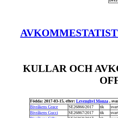
AVKOMMESTATISTIK
KULLAR OCH AVK
OF
Födda: 2017-03-15, efter:
Levenghyl Monza
, sva
Bivråkens Grace
SE26866/2017
tik
svar
Bivråkens Gucci
SE26867/2017
tik
svar