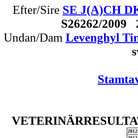
Efter/Sire
SE J(A)CH D
S26262/2009
Undan/Dam
Levenghyl Ti
Stamtav
VETERINÄRRESULTAT
2012
2012