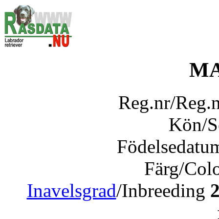
MA
Reg.nr/Reg.
Kön/
Födelsedatu
Färg/Col
Inavelsgrad
/Inbreeding