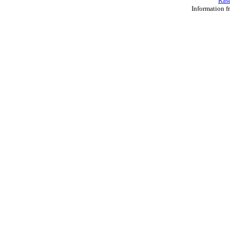
Ras
Information f