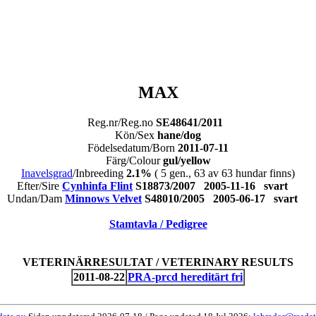
MAX
Reg.nr/Reg.no
SE48641/2011
Kön/Sex
hane/dog
Födelsedatum/Born
2011-07-11
Färg/Colour
gul/yellow
Inavelsgrad
/Inbreeding
2.1%
( 5 gen., 63 av 63 hundar finns)
Efter/Sire
Cynhinfa Flint
S18873/2007 2005-11-16 svart
Undan/Dam
Minnows Velvet
S48010/2005 2005-06-17 svart
Stamtavla / Pedigree
VETERINÄRRESULTAT / VETERINARY RESULTS
2011-08-22
PRA-prcd hereditärt fri