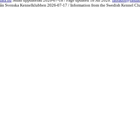
data.nu
Sidan uppdaterad 2026-07-18 / Page updated 18 Jul 2026:
labrador@rasdat
rån Svenska Kennelklubben 2026-07-17 / Information from the Swedish Kennel Cl