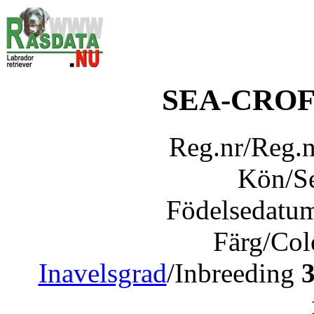
SEA-CRO
Reg.nr/Reg.
Kön/S
Födelsedatu
Färg/Co
Inavelsgrad
/Inbreeding