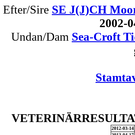
Efter/Sire
SE J(J)CH Moo
2002-0
Undan/Dam
Sea-Croft T
Stamtav
VETERINÄRRESULTAT
2012-03-14
2013-04-17