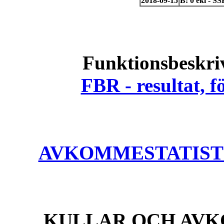
2018-09-15
B: 0 ekl - S
Funktionsbeskri
FBR - resultat, 
AVKOMMESTATISTIK
KULLAR OCH AVK