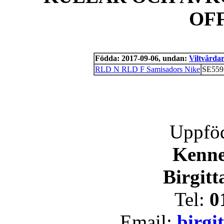
OF
Födda: 2017-09-06, undan:
Viltvårda
RLD N RLD F Samisadors Nike
SE559
Uppföd
Kenne
Birgitt
Tel:
0
Email:
birgi