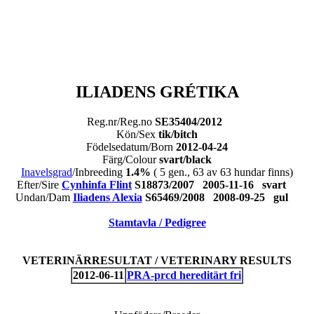
ILIADENS GRÉTIKA
Reg.nr/Reg.no
SE35404/2012
Kön/Sex
tik/bitch
Födelsedatum/Born
2012-04-24
Färg/Colour
svart/black
Inavelsgrad
/Inbreeding
1.4%
( 5 gen., 63 av 63 hundar finns)
Efter/Sire
Cynhinfa Flint
S18873/2007 2005-11-16 svart
Undan/Dam
Iliadens Alexia
S65469/2008 2008-09-25 gul
Stamtavla / Pedigree
VETERINÄRRESULTAT / VETERINARY RESULTS
2012-06-11
PRA-prcd hereditärt fri