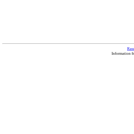
Ras
Information f