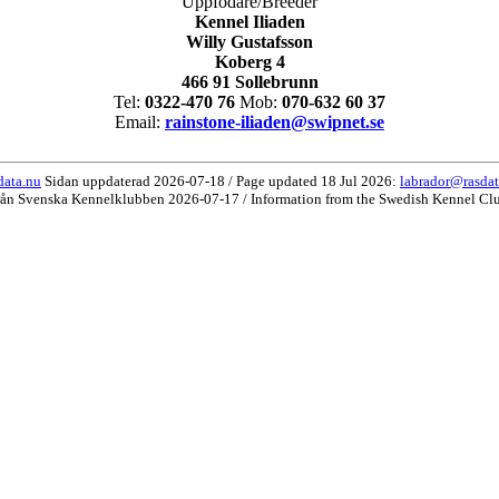
Uppfödare/Breeder
Kennel Iliaden
Willy Gustafsson
Koberg 4
466 91 Sollebrunn
Tel:
0322-470 76
Mob:
070-632 60 37
Email:
rainstone-iliaden@swipnet.se
data.nu
Sidan uppdaterad 2026-07-18 / Page updated 18 Jul 2026:
labrador@rasdat
rån Svenska Kennelklubben 2026-07-17 / Information from the Swedish Kennel Cl