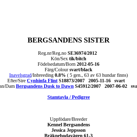
BERGSANDENS SISTER
Reg.nr/Reg.no
SE36974/2012
Kön/Sex
tik/bitch
Födelsedatum/Born
2012-05-16
Färg/Colour
svart/black
Inavelsgrad
/Inbreeding
0.8%
( 5 gen., 63 av 63 hundar finns)
Efter/Sire
Cynhinfa Flint
S18873/2007 2005-11-16 svart
an/Dam
Bergsandens Dusk to Dawn
S45912/2007 2007-06-02 s
Stamtavla / Pedigree
Uppfödare/Breeder
Kennel Bergsandens
Jessica Jeppsson
Bräknebodavägen 61-3