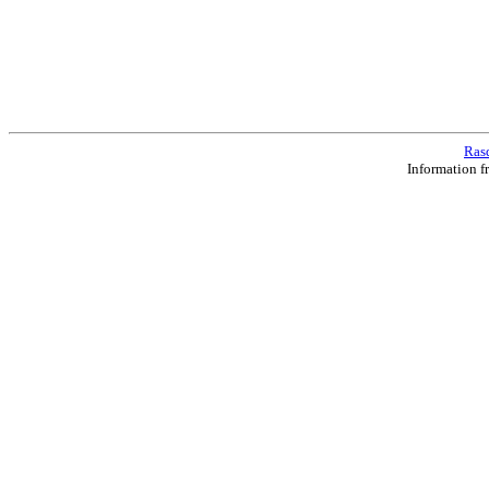
Ras
Information f