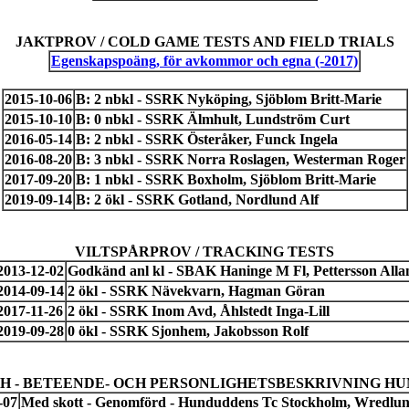
JAKTPROV / COLD GAME TESTS AND FIELD TRIALS
Egenskapspoäng, för avkommor och egna (-2017)
2015-10-06
B: 2 nbkl - SSRK Nyköping, Sjöblom Britt-Marie
2015-10-10
B: 0 nbkl - SSRK Älmhult, Lundström Curt
2016-05-14
B: 2 nbkl - SSRK Österåker, Funck Ingela
2016-08-20
B: 3 nbkl - SSRK Norra Roslagen, Westerman Roger
2017-09-20
B: 1 nbkl - SSRK Boxholm, Sjöblom Britt-Marie
2019-09-14
B: 2 ökl - SSRK Gotland, Nordlund Alf
VILTSPÅRPROV / TRACKING TESTS
2013-12-02
Godkänd anl kl - SBAK Haninge M Fl, Pettersson Alla
2014-09-14
2 ökl - SSRK Nävekvarn, Hagman Göran
2017-11-26
2 ökl - SSRK Inom Avd, Åhlstedt Inga-Lill
2019-09-28
0 ökl - SSRK Sjonhem, Jakobsson Rolf
H - BETEENDE- OCH PERSONLIGHETSBESKRIVNING H
-07
Med skott - Genomförd - Hunduddens Tc Stockholm, Wredlun