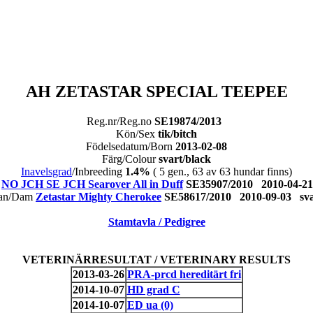
AH ZETASTAR SPECIAL TEEPEE
Reg.nr/Reg.no
SE19874/2013
Kön/Sex
tik/bitch
Födelsedatum/Born
2013-02-08
Färg/Colour
svart/black
Inavelsgrad
/Inbreeding
1.4%
( 5 gen., 63 av 63 hundar finns)
e
NO JCH SE JCH Searover All in Duff
SE35907/2010 2010-04-
an/Dam
Zetastar Mighty Cherokee
SE58617/2010 2010-09-03 s
Stamtavla / Pedigree
VETERINÄRRESULTAT / VETERINARY RESULTS
2013-03-26
PRA-prcd hereditärt fri
2014-10-07
HD grad C
2014-10-07
ED ua (0)