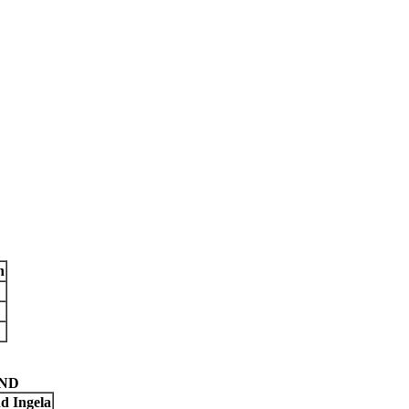
n
UND
d Ingela