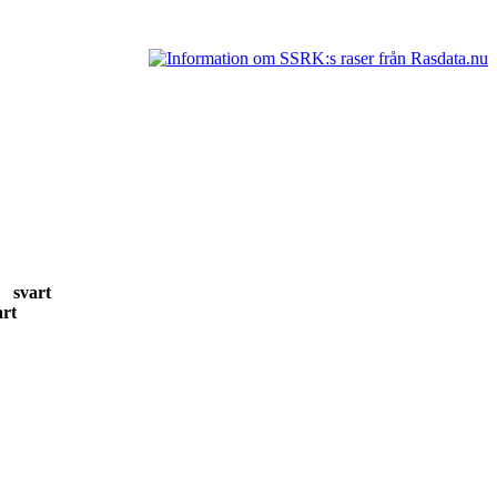
21 svart
vart