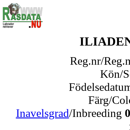
ILIADE
Reg.nr/Reg.
Kön/
Födelsedatu
Färg/Co
Inavelsgrad
/Inbreeding