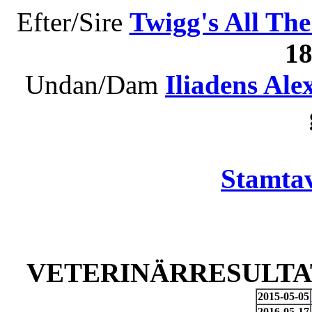
Efter/Sire
Twigg's All Th
1
Undan/Dam
Iliadens Ale
Stamtav
VETERINÄRRESULTAT
2015-05-05
2016-05-17