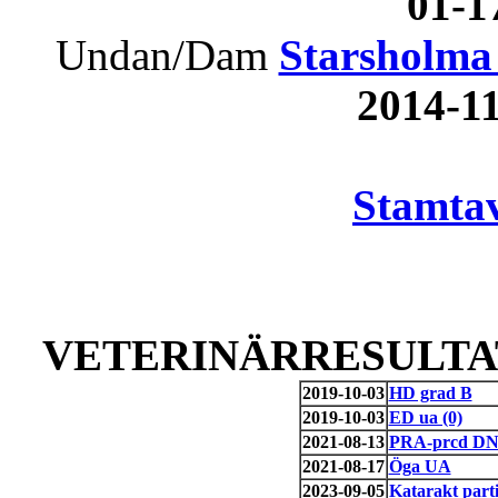
01-
Undan/Dam
Starsholma 
2014-1
Stamtav
VETERINÄRRESULTAT
2019-10-03
HD grad B
2019-10-03
ED ua (0)
2021-08-13
PRA-prcd DNA
2021-08-17
Öga UA
2023-09-05
Katarakt parti