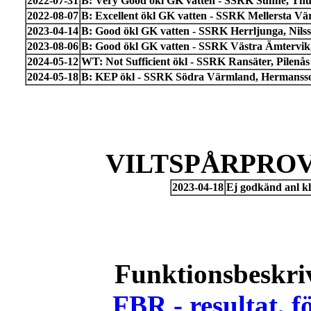
2022-07-31
B: Very Good ökl GK vatten - SSRK Sunne, Th
2022-08-07
B: Excellent ökl GK vatten - SSRK Mellersta Vär
2023-04-14
B: Good ökl GK vatten - SSRK Herrljunga, Nils
2023-08-06
B: Good ökl GK vatten - SSRK Västra Ämtervik
2024-05-12
WT: Not Sufficient ökl - SSRK Ransäter, Pilenå
2024-05-18
B: KEP ökl - SSRK Södra Värmland, Hermansson
VILTSPÅRPROV
2023-04-18
Ej godkänd anl k
Funktionsbeskri
FBR - resultat, 