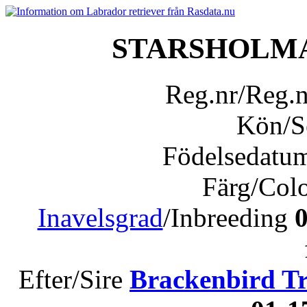
STARSHOLMA
Reg.nr/Reg.
Kön/
Födelsedatu
Färg/Col
Inavelsgrad
/Inbreeding
Efter/Sire
Brackenbird Tr