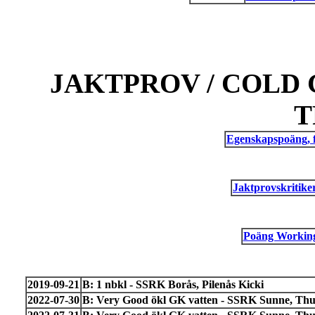
JAKTPROV / COLD 
T
Egenskapspoäng, 
Jaktprovskritik
Poäng Working 
2019-09-21
B: 1 nbkl - SSRK Borås, Pilenås Kicki
2022-07-30
B: Very Good ökl GK vatten - SSRK Sunne, Th