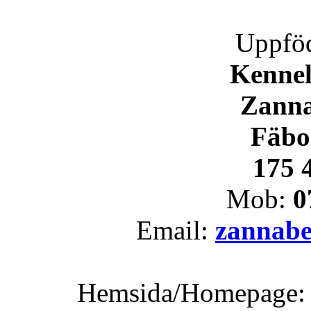
Uppföd
Kennel
Zanna
Fäbo
175 4
Mob:
0
Email:
zannab
Hemsida/Homepage