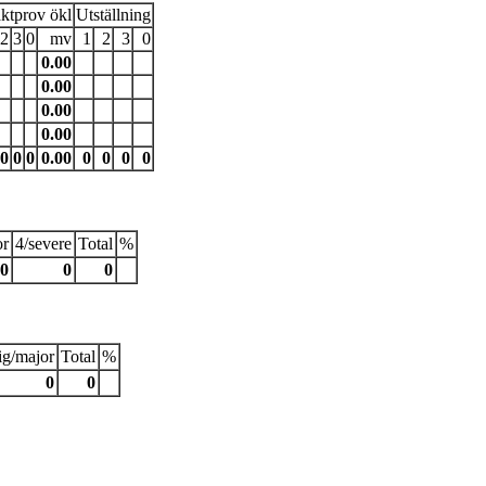
aktprov ökl
Utställning
2
3
0
mv
1
2
3
0
0.00
0.00
0.00
0.00
0
0
0
0.00
0
0
0
0
or
4/severe
Total
%
0
0
0
tig/major
Total
%
0
0