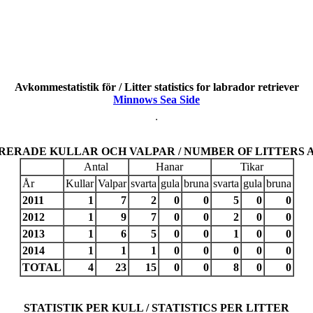
Avkommestatistik för / Litter statistics for labrador retriever
Minnows Sea Side
RERADE KULLAR OCH VALPAR / NUMBER OF LITTERS 
Antal
Hanar
Tikar
År
Kullar
Valpar
svarta
gula
bruna
svarta
gula
bruna
2011
1
7
2
0
0
5
0
0
2012
1
9
7
0
0
2
0
0
2013
1
6
5
0
0
1
0
0
2014
1
1
1
0
0
0
0
0
TOTAL
4
23
15
0
0
8
0
0
STATISTIK PER KULL / STATISTICS PER LITTER