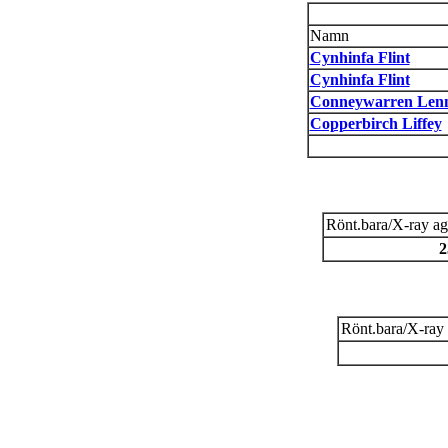
Namn
Cynhinfa Flint
Cynhinfa Flint
Conneywarren Lenn
Copperbirch Liffey
Rönt.bara/X-ray ag
2
Rönt.bara/X-ray