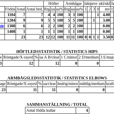
Höfter
Armbågar
Jaktprov ukl/nkl
J
Födda
Antal
Antal bed.
Rtg
ua
ua%
Rtg
ua
ua%
1
2
3
0
mv
1
1104
7
7
4
4
100
3
3
100
1
4.00
1204
9
9
5
5
100
5
5
100
1
3.00
ie
1308
6
6
2
2
100
2
2
100
0.00
1408
1
1
1
1
100
1
1
100
0.00
23
23
12
12
100
11
11
100
0
0
1
1
3.50
0
HÖFTLEDSSTATISTIK / STATISTICS HIPS
e
Röntgade/X-rayed
%
ua A B/clear
1 C/minor
2 D/medium
3 E/maj
3
12
12
0
0
ARMBÅGSLEDSSTATISTIK / STATISTICS ELBOWS
 age
Röntgade/X-rayed
%
ua/clear
lindrig/minor
måttlig/medium
kraf
23
11
11
0
0
SAMMANSTÄLLNING / TOTAL
Antal födda kullar
4