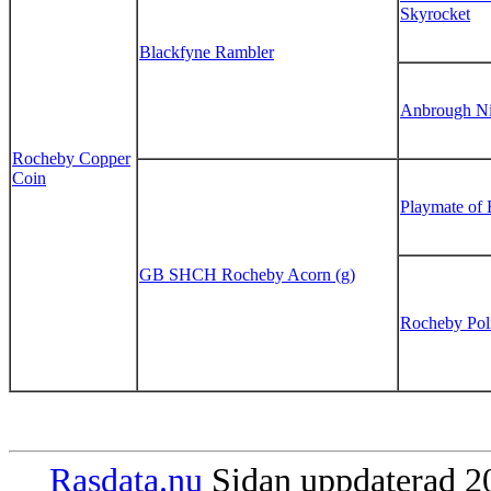
Skyrocket
Blackfyne Rambler
Anbrough Ni
Rocheby Copper
Coin
Playmate of 
GB SHCH Rocheby Acorn (g)
Rocheby Poli
Rasdata.nu
Sidan uppdaterad 20