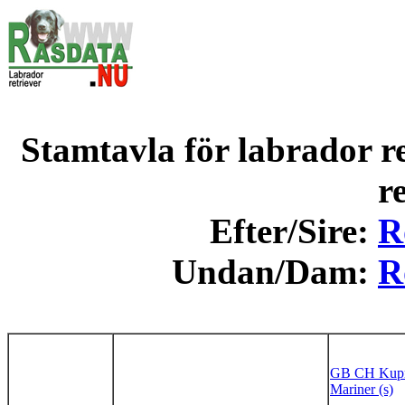
Stamtavla för labrador re
r
Efter/Sire:
R
Undan/Dam:
R
GB CH Kupr
Mariner (s)