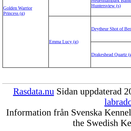
Hedenhampark Bante
Huntersview (s)
Golden Warrior
Princess (g)
Deytheur Shot of Ben
Emma Lucy (g)
Drakeshead Quartz (
Rasdata.nu
Sidan uppdaterad 20
labrad
Information från Svenska Kenne
the Swedish Ke