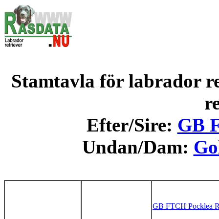
Stamtavla för labrador re
r
Efter/Sire:
GB F
Undan/Dam:
Go
GB FTCH Pocklea R