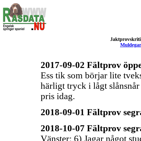
Jaktprovskriti
Muldegard
2017-09-02 Fältprov öppe
Ess tik som börjar lite tve
härligt tryck i lågt slånsnår
pris idag.
2018-09-01 Fältprov segra
2018-10-07 Fältprov segra
Vänster: 6) Jagar något st