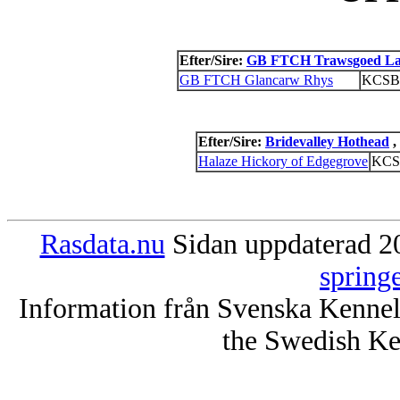
Efter/Sire:
GB FTCH Trawsgoed Lad
GB FTCH Glancarw Rhys
KCSB
Efter/Sire:
Bridevalley Hothead
,
Halaze Hickory of Edgegrove
KCS
Rasdata.nu
Sidan uppdaterad 20
spring
Information från Svenska Kenne
the Swedish Ke