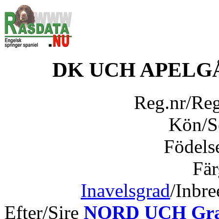
DK UCH APELG
Reg.nr/Re
Kön/
Födels
Fär
Inavelsgrad
/Inbr
Efter/Sire
NORD UCH Gra