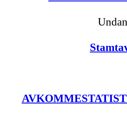
Unda
Stamtav
AVKOMMESTATISTIK