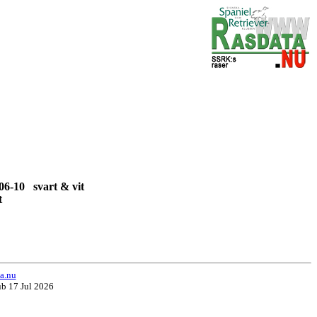
06-10 svart & vit
vit
a.nu
ub 17 Jul 2026