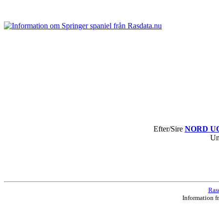
Efter/Sire
NORD UCH
Un
Ras
Information f