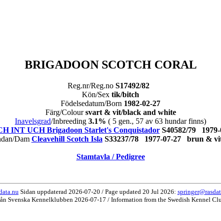
BRIGADOON SCOTCH CORAL
Reg.nr/Reg.no
S17492/82
Kön/Sex
tik/bitch
Födelsedatum/Born
1982-02-27
Färg/Colour
svart & vit/black and white
Inavelsgrad
/Inbreeding
3.1%
( 5 gen., 57 av 63 hundar finns)
 INT UCH Brigadoon Starlet's Conquistador
S40582/79 1979-
dan/Dam
Cleavehill Scotch Isla
S33237/78 1977-07-27 brun & 
Stamtavla / Pedigree
data.nu
Sidan uppdaterad 2026-07-20 / Page updated 20 Jul 2026:
springer@rasdat
rån Svenska Kennelklubben 2026-07-17 / Information from the Swedish Kennel Cl