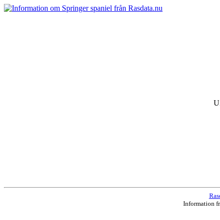
U
Ras
Information f