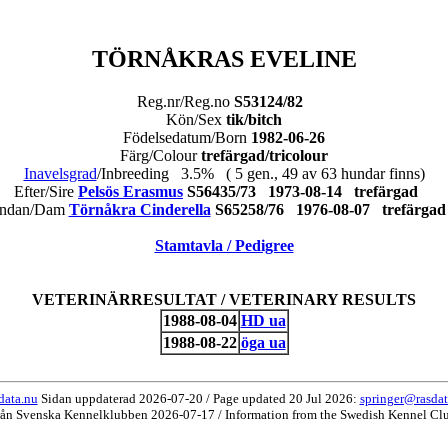
TÖRNÅKRAS EVELINE
Reg.nr/Reg.no
S53124/82
Kön/Sex
tik/bitch
Födelsedatum/Born
1982-06-26
Färg/Colour
trefärgad/tricolour
Inavelsgrad
/Inbreeding 3.5% ( 5 gen., 49 av 63 hundar finns)
Efter/Sire
Pelsös Erasmus
S56435/73 1973-08-14 trefärgad
ndan/Dam
Törnåkra Cinderella
S65258/76 1976-08-07 trefärg
Stamtavla / Pedigree
VETERINÄRRESULTAT / VETERINARY RESULTS
1988-08-04
HD ua
1988-08-22
öga ua
data.nu
Sidan uppdaterad 2026-07-20 / Page updated 20 Jul 2026:
springer@rasdat
rån Svenska Kennelklubben 2026-07-17 / Information from the Swedish Kennel Cl