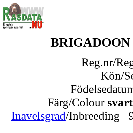
BRIGADOON 
Reg.nr/Re
Kön/S
Födelsedatu
Färg/Colour
svart
Inavelsgrad
/Inbreeding 9