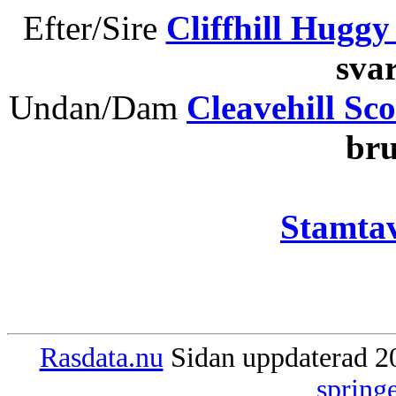
Efter/Sire
Cliffhill Huggy
sva
Undan/Dam
Cleavehill Sco
bru
Stamtav
Rasdata.nu
Sidan uppdaterad 20
spring