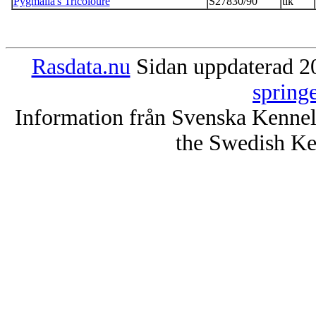
Pygmalia's Tricoloure
S27830/90
tik
Rasdata.nu
Sidan uppdaterad 20
spring
Information från Svenska Kenne
the Swedish Ke