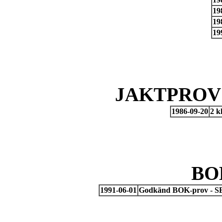
19
19
19
JAKTPROV 
1986-09-20
2 k
BO
1991-06-01
Godkänd BOK-prov - SB