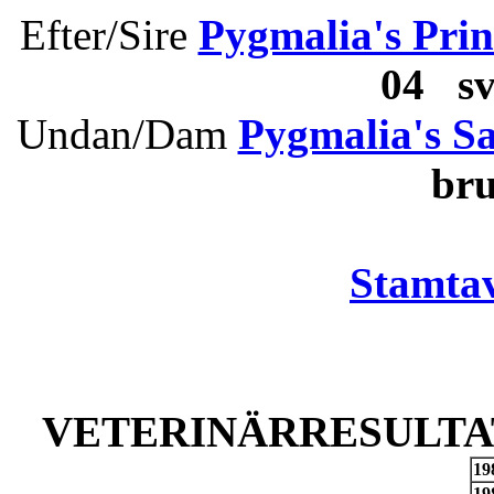
Efter/Sire
Pygmalia's Prin
04 s
Undan/Dam
Pygmalia's Sa
bru
Stamtav
VETERINÄRRESULTAT
19
19