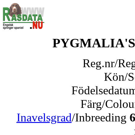
PYGMALIA'
Reg.nr/Re
Kön/
Födelsedatu
Färg/Colo
Inavelsgrad
/Inbreeding