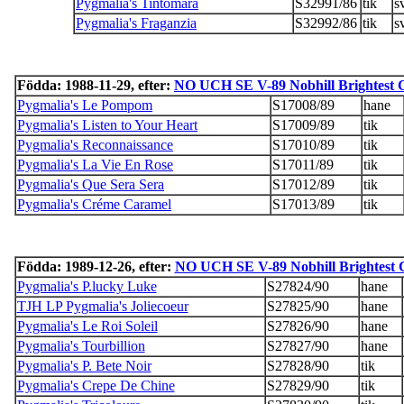
Pygmalia's Tintomara
S32991/86
tik
s
Pygmalia's Fraganzia
S32992/86
tik
s
Födda: 1988-11-29, efter:
NO UCH SE V-89 Nobhill Brightest 
Pygmalia's Le Pompom
S17008/89
hane
Pygmalia's Listen to Your Heart
S17009/89
tik
Pygmalia's Reconnaissance
S17010/89
tik
Pygmalia's La Vie En Rose
S17011/89
tik
Pygmalia's Que Sera Sera
S17012/89
tik
Pygmalia's Créme Caramel
S17013/89
tik
Födda: 1989-12-26, efter:
NO UCH SE V-89 Nobhill Brightest 
Pygmalia's P.lucky Luke
S27824/90
hane
TJH LP Pygmalia's Joliecoeur
S27825/90
hane
Pygmalia's Le Roi Soleil
S27826/90
hane
Pygmalia's Tourbillion
S27827/90
hane
Pygmalia's P. Bete Noir
S27828/90
tik
Pygmalia's Crepe De Chine
S27829/90
tik