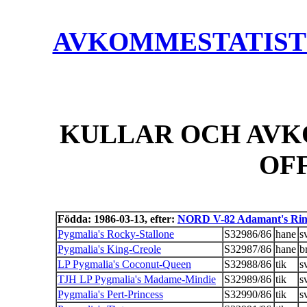
AVKOMMESTATISTIK
KULLAR OCH AVK
OF
Födda: 1986-03-13, efter:
NORD V-82 Adamant's Rin
Pygmalia's Rocky-Stallone
S32986/86
hane
s
Pygmalia's King-Creole
S32987/86
hane
b
LP Pygmalia's Coconut-Queen
S32988/86
tik
s
TJH LP Pygmalia's Madame-Mindie
S32989/86
tik
s
Pygmalia's Pert-Princess
S32990/86
tik
s