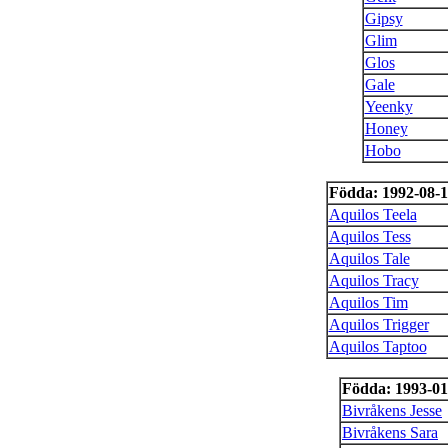
Gipsy
Glim
Glos
Gale
Yeenky
Honey
Hobo
Födda: 1992-08-
Aquilos Teela
Aquilos Tess
Aquilos Tale
Aquilos Tracy
Aquilos Tim
Aquilos Trigger
Aquilos Taptoo
Födda: 1993-01
Bivråkens Jesse
Bivråkens Sara