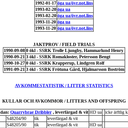
1992-01-17
öga ua/övr.not.lins
1993-02-20
öga ua
1993-02-20
öga ua/övr.not.lins
1993-11-20
öga ua
1993-11-20
öga ua/övr.not.lins
JAKTPROV / FIELD TRIALS
1990-09-08
0 ökl - SSRK Trolle Ljungby, Hammarlund Henry
1990-09-21
3 ökl - SSRK Romakloster, Petersson Bengt
1990-10-27
0 ökl - SSRK Krapperup, Lindgren Rolf
1991-09-21
3 ökl - SSRK Frötuna Gård, Hjalmarsson Boström
AVKOMMESTATISTIK / LITTER STATISTICS
KULLAR OCH AVKOMMOR / LITTERS AND OFFSPRING
ndan:
Quarrybrae Dribbler
, leverfärgad & vit
HD ua
icke ärftlig 
S48204/90
tik
leverfärgad & vit
S48205/90
tik
leverfärgad & vit
HD ua