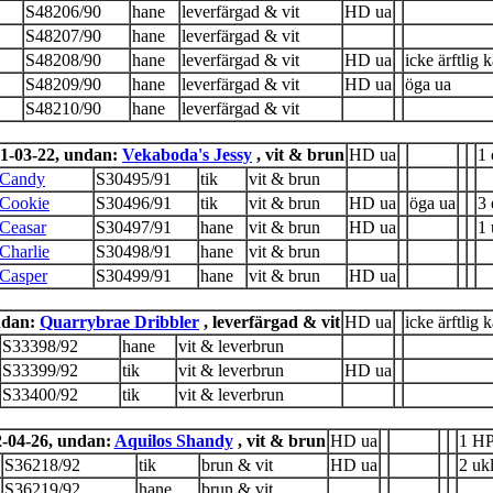
S48206/90
hane
leverfärgad & vit
HD ua
S48207/90
hane
leverfärgad & vit
S48208/90
hane
leverfärgad & vit
HD ua
icke ärftlig 
S48209/90
hane
leverfärgad & vit
HD ua
öga ua
S48210/90
hane
leverfärgad & vit
1-03-22, undan:
Vekaboda's Jessy
, vit & brun
HD ua
1 
 Candy
S30495/91
tik
vit & brun
 Cookie
S30496/91
tik
vit & brun
HD ua
öga ua
3 
Ceasar
S30497/91
hane
vit & brun
HD ua
1 
Charlie
S30498/91
hane
vit & brun
 Casper
S30499/91
hane
vit & brun
HD ua
ndan:
Quarrybrae Dribbler
, leverfärgad & vit
HD ua
icke ärftlig 
S33398/92
hane
vit & leverbrun
S33399/92
tik
vit & leverbrun
HD ua
S33400/92
tik
vit & leverbrun
-04-26, undan:
Aquilos Shandy
, vit & brun
HD ua
1 HP
S36218/92
tik
brun & vit
HD ua
2 uk
S36219/92
hane
brun & vit