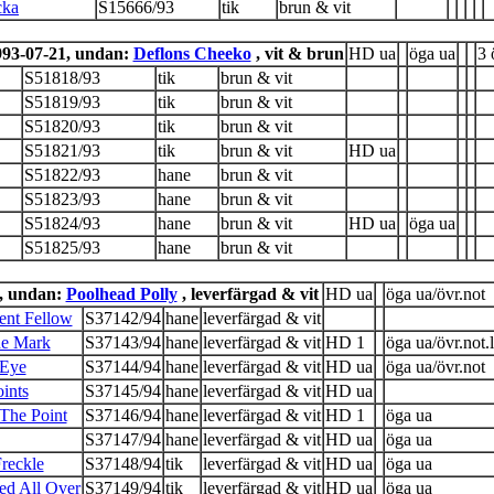
cka
S15666/93
tik
brun & vit
993-07-21, undan:
Deflons Cheeko
, vit & brun
HD ua
öga ua
3 
S51818/93
tik
brun & vit
S51819/93
tik
brun & vit
S51820/93
tik
brun & vit
S51821/93
tik
brun & vit
HD ua
S51822/93
hane
brun & vit
S51823/93
hane
brun & vit
S51824/93
hane
brun & vit
HD ua
öga ua
S51825/93
hane
brun & vit
, undan:
Poolhead Polly
, leverfärgad & vit
HD ua
öga ua/övr.not
ent Fellow
S37142/94
hane
leverfärgad & vit
he Mark
S37143/94
hane
leverfärgad & vit
HD 1
öga ua/övr.not.l
 Eye
S37144/94
hane
leverfärgad & vit
HD ua
öga ua/övr.not
ints
S37145/94
hane
leverfärgad & vit
HD ua
The Point
S37146/94
hane
leverfärgad & vit
HD 1
öga ua
S37147/94
hane
leverfärgad & vit
HD ua
öga ua
reckle
S37148/94
tik
leverfärgad & vit
HD ua
öga ua
ed All Over
S37149/94
tik
leverfärgad & vit
HD ua
öga ua