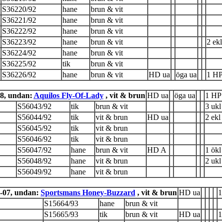
S36220/92
hane
brun & vit
S36221/92
hane
brun & vit
S36222/92
hane
brun & vit
S36223/92
hane
brun & vit
2 ekl
S36224/92
hane
brun & vit
S36225/92
tik
brun & vit
S36226/92
hane
brun & vit
HD ua
öga ua
1 HP
18, undan:
Aquilos Fly-Of-Lady
, vit & brun
HD ua
öga ua
1 HP 
S56043/92
tik
brun & vit
3 ukl
S56044/92
tik
vit & brun
HD ua
2 ekl
S56045/92
tik
vit & brun
S56046/92
tik
vit & brun
S56047/92
hane
brun & vit
HD A
1 ökl
S56048/92
hane
vit & brun
2 ukl
S56049/92
hane
vit & brun
-07, undan:
Sportsmans Honey-Buzzard
, vit & brun
HD ua
1
S15664/93
hane
brun & vit
S15665/93
tik
brun & vit
HD ua
1