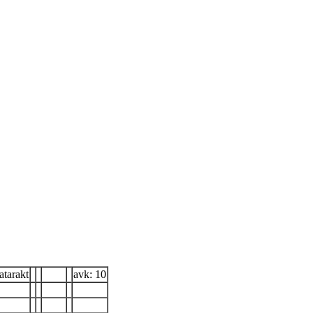
katarakt
avk: 10