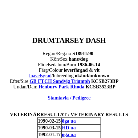
DRUMTARSEY DASH
Reg.nr/Reg.no
S18911/90
Kön/Sex
hane/dog
Födelsedatum/Born
1986-06-14
Färg/Colour
leverfärgad & vit
Inavelsgrad
/Inbreeding
okänd/unknown
Efter/Sire
GB FTCH Sandvig Triumph
KCSB273BP
Undan/Dam
Henbury Park Rhoda
KCSB3523BP
Stamtavla / Pedigree
VETERINÄRRESULTAT / VETERINARY RESULTS
1990-02-15
öga ua
1990-03-15
HD ua
1992-01-17
öga ua