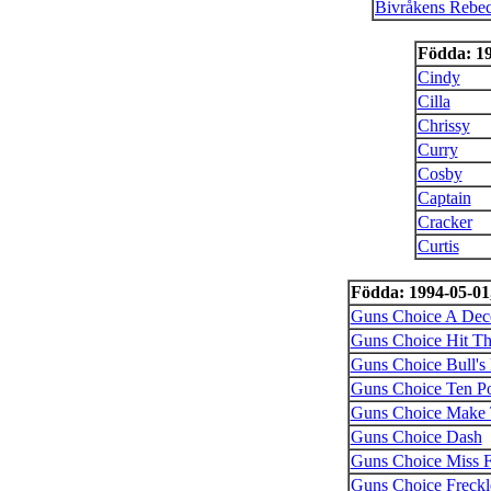
Bivråkens Rebe
Födda: 1
Cindy
Cilla
Chrissy
Curry
Cosby
Captain
Cracker
Curtis
Födda: 1994-05-01
Guns Choice A Dec
Guns Choice Hit T
Guns Choice Bull's
Guns Choice Ten Po
Guns Choice Make 
Guns Choice Dash
Guns Choice Miss F
Guns Choice Freckl