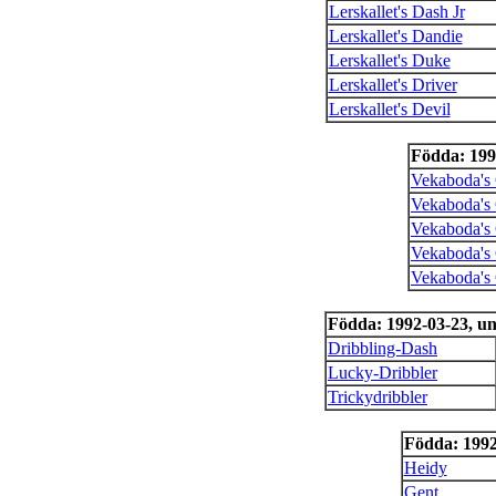
Lerskallet's Dash Jr
Lerskallet's Dandie
Lerskallet's Duke
Lerskallet's Driver
Lerskallet's Devil
Födda: 199
Vekaboda's
Vekaboda's
Vekaboda's 
Vekaboda's 
Vekaboda's
Födda: 1992-03-23, u
Dribbling-Dash
Lucky-Dribbler
Trickydribbler
Födda: 1992
Heidy
Gent