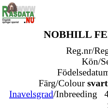
NOBHILL F
Reg.nr/Re
Kön/S
Födelsedatu
Färg/Colour
svart
Inavelsgrad
/Inbreeding 4